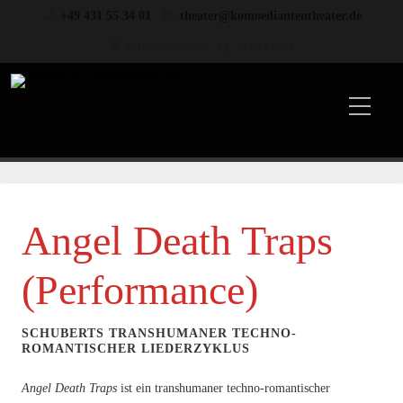
+49 431 55 34 01
theater@komoediantentheater.de
Wilhelminenstr. 43, 24103 Kiel
Angel Death Traps
(Performance)
SCHUBERTS TRANSHUMANER TECHNO-
ROMANTISCHER LIEDERZYKLUS
Angel Death Traps
ist ein transhumaner techno-romantischer