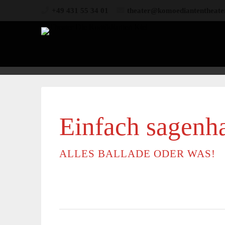
+49 431 55 34 01
theater@komoediantentheate
Einfach sagenha
ALLES BALLADE ODER WAS!