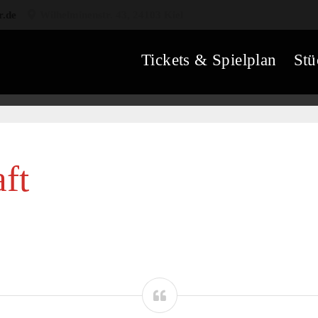
r.de
Wilhelminenstr. 43, 24103 Kiel
Tickets & Spielplan
Stü
ft