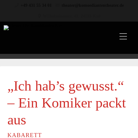
+49 431 55 34 01
theater@komoediantentheater.de
Wilhelminenstr. 43, 24103 Kiel
„Ich hab’s gewusst.“
– Ein Komiker packt
aus
KABARETT