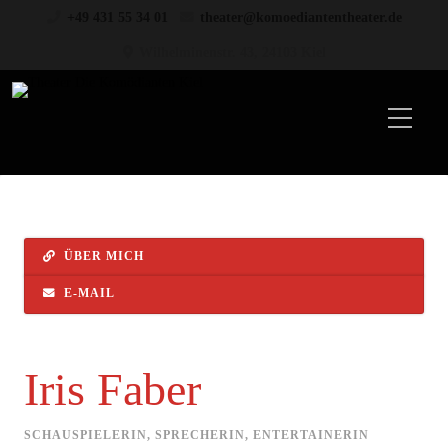
+49 431 55 34 01
theater@komoediantentheater.de
Wilhelminenstr. 43, 24103 Kiel
ÜBER MICH
E-MAIL
Iris Faber
SCHAUSPIELERIN, SPRECHERIN, ENTERTAINERIN