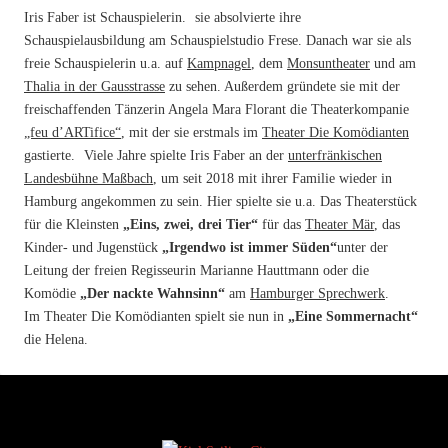
Iris Faber ist Schauspielerin. sie absolvierte ihre
Schauspielausbildung am Schauspielstudio Frese. Danach war sie als
freie Schauspielerin u.a. auf
Kampnagel
, dem
Monsuntheater
und am
Thalia in der Gausstrasse
zu sehen. Außerdem gründete sie mit der
freischaffenden Tänzerin Angela Mara Florant die Theaterkompanie
„feu d’ARTifice“
, mit der sie erstmals im
Theater Die Komödianten
gastierte. Viele Jahre spielte Iris Faber an der
unterfränkischen
Landesbühne Maßbach
, um seit 2018 mit ihrer Familie wieder in
Hamburg angekommen zu sein. Hier spielte sie u.a. Das Theaterstück
für die Kleinsten
„Eins, zwei, drei Tier“
für das
Theater Mär
, das
Kinder- und Jugenstück
„Irgendwo ist immer Süden“
unter der
Leitung der freien Regisseurin Marianne Hauttmann oder die
Komödie
„Der nackte Wahnsinn“
am
Hamburger Sprechwerk
.
Im Theater Die Komödianten spielt sie nun in
„Eine Sommernacht“
die Helena.