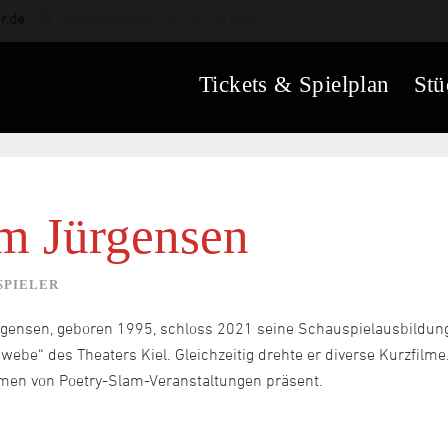
r.de
Wilhelminenstr. 43, 24103 Kiel
Tickets & Spielplan
Stü
m Jürgensen
SPIELER
gensen, geboren 1995, schloss 2021 seine Schauspielausbildung i
webe“ des Theaters Kiel. Gleichzeitig drehte er diverse Kurzfilme
en von Poetry-Slam-Veranstaltungen präsent.