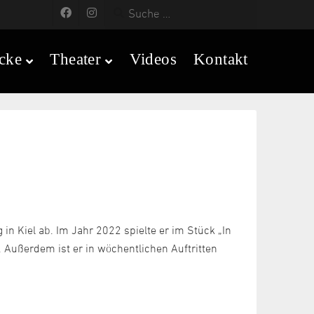
cke
Theater
Videos
Kontakt
n Kiel ab. Im Jahr 2022 spielte er im Stück „In
. Außerdem ist er in wöchentlichen Auftritten