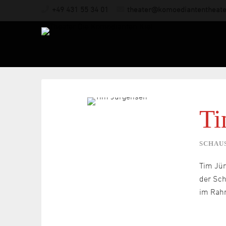
+49 431 55 34 01
theater@komoediantentheate
Ti
SCHAU
Tim Jür
der Sch
im Rahm